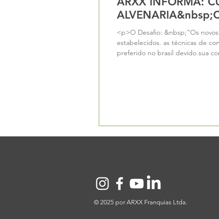
ARXX INFORMA: C
ALVENARIA&nbsp
<p>O Desafio: &nbsp;“Os novos m
estabelecidos. as técnicas de co
preferido no brasil devido sua c
métodos<a class="more-link" hre
© 2025 por ARXX Franquias Ltda.