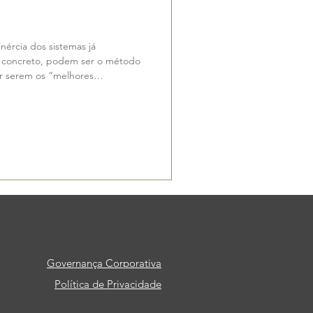
ércia dos sistemas já
de concreto, podem ser o método
or serem os “melhores
ntinu
Governança Corporativa
Política de Privacidade