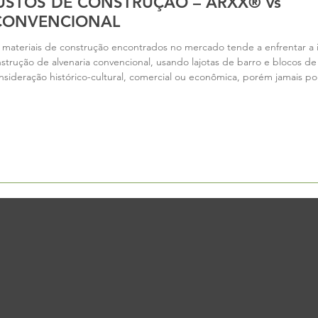
USTOS DE CONSTRUÇÃO – ARXX® vs
;CONVENCIONAL
ateriais de construção encontrados no mercado tende a enfrentar a in
nstrução de alvenaria convencional, usando lajotas de barro e blocos 
onsideração histórico-cultural, comercial ou econômica, porém jamais p
f="https://arxxbrasil.wordpress.com/2021/06/28/example-post-3/">Co