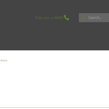
Fale com a ARXX
Home
Sobre o ICF
Soluções
cnico
Sem categoria
Boletins Ténicos
White Paper