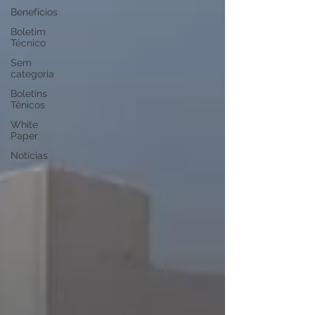
Benefícios
Boletim
Técnico
Sem
categoria
Boletins
Ténicos
White
Paper
Notícias