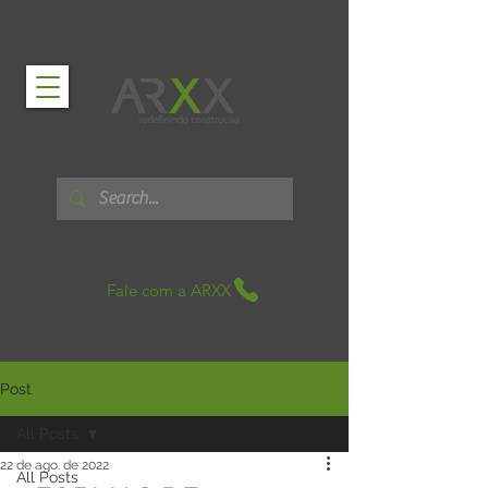
Fale com a ARXX
Post
All Posts
22 de ago. de 2022
All Posts