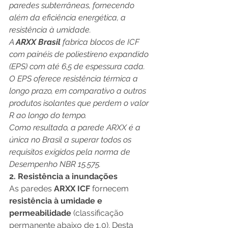
paredes subterrâneas, fornecendo 
além da eficiência energética, a 
resistência à umidade. 
A 
ARXX Brasil 
fabrica blocos de ICF 
com painéis de poliestireno expandido 
(EPS) com até 6,5 de espessura cada. 
O EPS oferece resistência térmica a 
longo prazo, em comparativo a outros 
produtos isolantes que perdem o valor 
R ao longo do tempo. 
Como resultado, a parede ARXX é a 
única no Brasil a superar todos os 
requisitos exigidos pela norma de 
Desempenho NBR 15.575.
2. Resistência a inundações
As paredes
 ARXX ICF
 fornecem
resistência à umidade e 
permeabilidade
 (classificação 
permanente abaixo de 1,0). Desta 