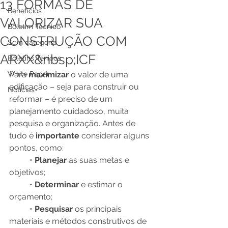
13 FORMAS DE
Benefícios
VALORIZAR SUA
Boletim Técnico
CONSTRUÇÃO COM
Sem categoria
ARXX&nbsp;ICF
Boletins Ténicos
White Paper
Para 
maximizar 
o valor de uma 
edificação – seja para construir ou 
Notícias
reformar – é preciso de um 
planejamento cuidadoso, muita 
pesquisa e organização. Antes de 
tudo é 
importante 
considerar alguns 
pontos, como:
          • 
Planejar 
as suas metas e 
objetivos;
          • 
Determinar 
e estimar o 
orçamento; 
          • 
Pesquisar 
os principais 
materiais e métodos construtivos de 