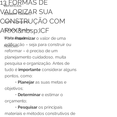
13 FORMAS DE
Benefícios
VALORIZAR SUA
Boletim Técnico
CONSTRUÇÃO COM
Sem categoria
ARXX&nbsp;ICF
Boletins Ténicos
White Paper
Para 
maximizar 
o valor de uma 
edificação – seja para construir ou 
Notícias
reformar – é preciso de um 
planejamento cuidadoso, muita 
pesquisa e organização. Antes de 
tudo é 
importante 
considerar alguns 
pontos, como:
          • 
Planejar 
as suas metas e 
objetivos;
          • 
Determinar 
e estimar o 
orçamento; 
          • 
Pesquisar 
os principais 
materiais e métodos construtivos de 