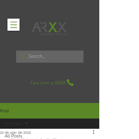
Fale com a ARXX
Post
All Posts
22 de ago. de 2022
All Posts