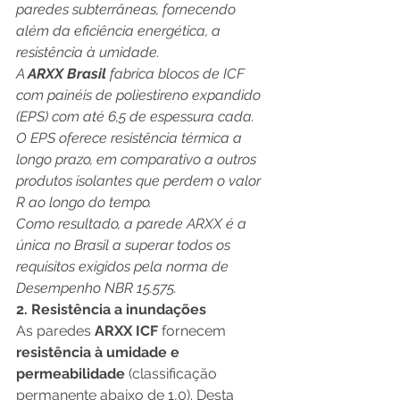
paredes subterrâneas, fornecendo 
além da eficiência energética, a 
resistência à umidade. 
A 
ARXX Brasil 
fabrica blocos de ICF 
com painéis de poliestireno expandido 
(EPS) com até 6,5 de espessura cada. 
O EPS oferece resistência térmica a 
longo prazo, em comparativo a outros 
produtos isolantes que perdem o valor 
R ao longo do tempo. 
Como resultado, a parede ARXX é a 
única no Brasil a superar todos os 
requisitos exigidos pela norma de 
Desempenho NBR 15.575.
2. Resistência a inundações
As paredes
 ARXX ICF
 fornecem
resistência à umidade e 
permeabilidade
 (classificação 
permanente abaixo de 1,0). Desta 