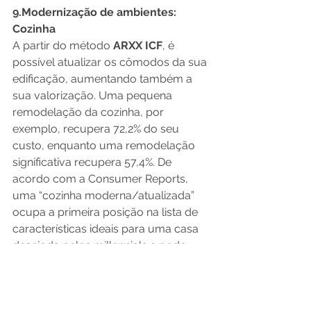
9.
Modernização de ambientes: 
Cozinha
A partir do método 
ARXX ICF
, é 
possível atualizar os cômodos da sua 
edificação, aumentando também a 
sua valorização. Uma pequena 
remodelação da cozinha, por 
exemplo, recupera 72,2% do seu 
custo, enquanto uma remodelação 
significativa recupera 57,4%. De 
acordo com a Consumer Reports, 
uma “cozinha moderna/atualizada” 
ocupa a primeira posição na lista de 
características ideais para uma casa 
desejada pelos millennials e pode 
aumentar o valor de uma casa em 4 
a 6%. Dentre os principais benefícios 
do método ARXX para a reforma e 