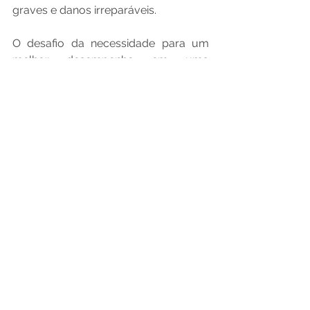
graves e danos irreparáveis.
O desafio da necessidade para um 
melhor desempenho em uma 
edificação, definiu os limites da ARXX, 
tornando seus produtos de fácil 
distinção de qualidade e em sintonia 
com as futuras tendências do 
mercado.
#FechadoComARXX
A ARXX visa como seu maior objetivo 
fazer a diferença na vida das pessoas, 
os inúmeros benefícios oferecidos 
pelos seus produtos, otimizam a vida 
do construtor, do empreiteiro e do 
consumidor final. 