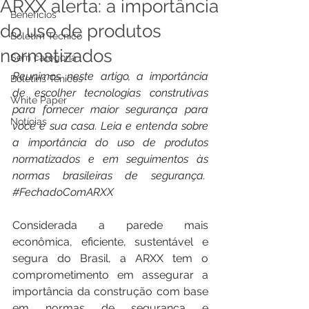
ARXX alerta: a importância
Benefícios
do uso de produtos
Boletim Técnico
normatizados
Sem categoria
Reunimos neste artigo, a importância 
Boletins Ténicos
de escolher tecnologias construtivas 
White Paper
para fornecer maior segurança para 
Notícias
você e sua casa. Leia e entenda sobre 
a importância do uso de produtos 
normatizados e em seguimentos às 
normas brasileiras de segurança.  
#FechadoComARXX
Considerada a parede mais 
econômica, eficiente, sustentável e 
segura do Brasil, a ARXX tem o 
comprometimento em assegurar a 
importância da construção com base 
em normas de segurança e 