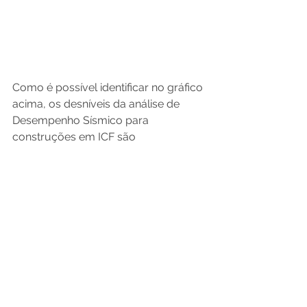
Como é possível identificar no gráfico 
acima, os desníveis da análise de 
Desempenho Sísmico para 
construções em ICF são 
notavelmente mais baixos em 
relação aos demais métodos 
construtivos em análise, o que 
significa menos movimento lateral e 
oscilação durante um tremor [8] [No 
Brasil, foi possível sentir reflexos de 
terremotos de países vizinhos, como 
do Chile. Confira mais informações na 
reportagem]. Essa integridade 
estrutural aprimorada do método ICF 