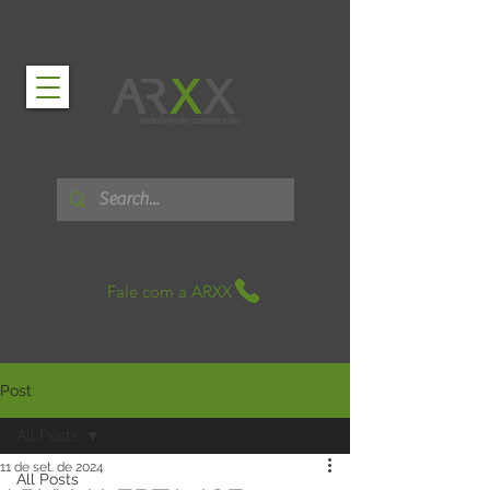
Fale com a ARXX
Post
All Posts
11 de set. de 2024
All Posts