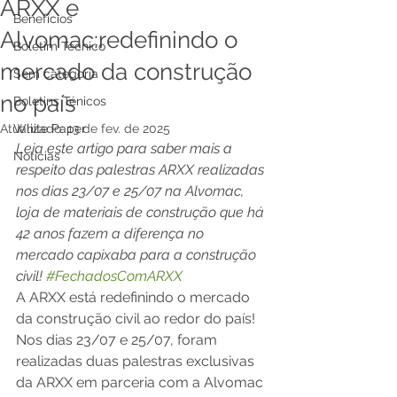
ARXX e
Benefícios
Alvomac:redefinindo o
Boletim Técnico
mercado da construção
Sem categoria
no país
Boletins Ténicos
Atualizado:
White Paper
13 de fev. de 2025
Leia este artigo para saber mais a 
Notícias
respeito das palestras ARXX realizadas 
nos dias 23/07 e 25/07 na Alvomac, 
loja de materiais de construção que há 
42 anos fazem a diferença no 
mercado capixaba para a construção 
civil! 
#FechadosComARXX
A ARXX está redefinindo o mercado 
da construção civil ao redor do país! 
Nos dias 23/07 e 25/07, foram 
realizadas duas palestras exclusivas 
da ARXX em parceria com a Alvomac 