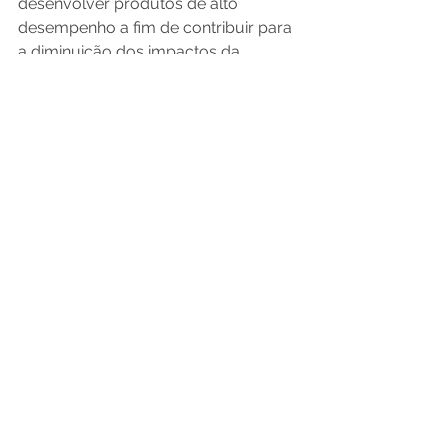
desenvolver produtos de alto 
desempenho a fim de contribuir para 
a diminuição dos impactos da 
construção civil no meio ambiente, e 
com isso, compartilhar conhecimento 
para ajudar a redefinir o mercado da 
construção civil brasileira.
Acesse também o nosso site 
http://www.arxx.com.br
 para saber 
mais a respeito do método ARXX ICF, 
e confira os benefícios de se construir 
com o método mais eficiente, 
econômico, sustentável, seguro e 
resistente do mercado nacional.
#edificações
#edificios
#sustentabilidade
#arquitetura
#engenhariacivil
#engenharia
#construção
#construcaocivil