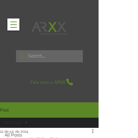
Fale com a ARXX
Post
All Posts
12 de jul. de 2024
All Posts