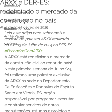
ARXX e DER-ES:
Benefícios
redefinindo o mercado da
Boletim Técnico
construção no país
Sem categoria
Atualizado:
13 de fev. de 2025
Boletins Ténicos
Leia este artigo para saber mais a 
White Paper
respeito da palestra ARXX realizada 
Notícias
no dia 03 de Julho de 2024 no DER-ES! 
#FechadosComARXX
A ARXX está redefinindo o mercado 
da construção civil ao redor do país! 
Nesta primeira semana de Julho/24, 
foi realizada uma palestra exclusiva 
da ARXX na sede do Departamento 
De Edificações e Rodovias do Espírito 
Santo em Vitória, ES, órgão 
responsável por programar, executar 
e controlar serviços de obras, 
manutenções, estudos e projetos e 