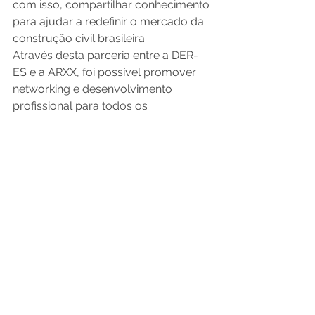
com isso, compartilhar conhecimento 
para ajudar a redefinir o mercado da 
construção civil brasileira. 
Através desta parceria entre a DER-
ES e a ARXX, foi possível promover 
networking e desenvolvimento 
profissional para todos os 
participantes, sendo responsável por 
criar conexões entre diferentes 
profissionais no ramo da Engenharia. 
Figura 04: Palestra ARXX no dia 
03/07 no DER-ES Vitória, ES 
Acesse também o nosso site 
http://www.arxx.com.br
 para saber 
mais a respeito do método ARXX ICF, 
e confira os benefícios de se construir 
com o método mais eficiente, 
econômico, sustentável, seguro e 