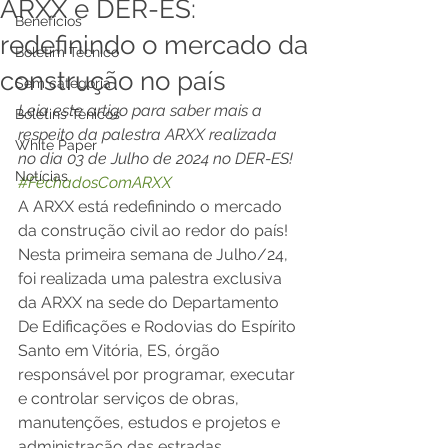
ARXX e DER-ES:
Benefícios
redefinindo o mercado da
Boletim Técnico
construção no país
Sem categoria
Leia este artigo para saber mais a 
Boletins Ténicos
respeito da palestra ARXX realizada 
White Paper
no dia 03 de Julho de 2024 no DER-ES! 
Notícias
#FechadosComARXX
A ARXX está redefinindo o mercado 
da construção civil ao redor do país!  
Nesta primeira semana de Julho/24, 
foi realizada uma palestra exclusiva 
da ARXX na sede do Departamento 
De Edificações e Rodovias do Espírito 
Santo em Vitória, ES, órgão 
responsável por programar, executar 
e controlar serviços de obras, 
manutenções, estudos e projetos e 
administração das estradas 