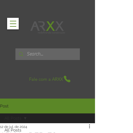
Fale com a ARXX
Post
All Posts
12 de jul. de 2024
All Posts