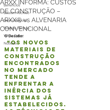
ARXX INFORMA: CUSTOS
Benefícios
DE CONSTRUÇÃO –
Boletim Técnico
ARXX® vs ALVENARIA
Sem categoria
CONVENCIONAL
Boletins Ténicos
White Paper
O Desafio:
 “Os novos 
Notícias
materiais de 
construção 
encontrados 
no mercado 
tende a 
enfrentar a 
inércia dos 
sistemas já 
estabelecidos. 