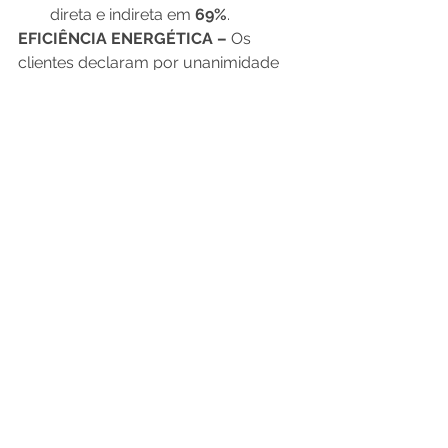
direta e indireta em 
69%
. 
EFICIÊNCIA ENERGÉTICA –
 Os 
clientes declaram por unanimidade 
que seus custos de eletricidade de 
resfriamento e/ou aquecimento são 
pelo menos 
60%
 menores do que em 
imóveis construídos com alvenaria 
convencional ao qual residiram. 
DESEMPENHO TÉRMICO –
 As 
paredes da ARXX mantêm a 
temperatura constante. Na verdade, 
a maioria de nossos clientes relatou a 
redução em media de 
60% 
de 
tamanho de equipamento (Btu) e 
quase nunca necessitam ligar seus 
aparelhos de ar condicionado por 
mais de 1-2 horas por dia durante o 
verão. O dimensionamento de 
sistemas de condicionamento de ar 