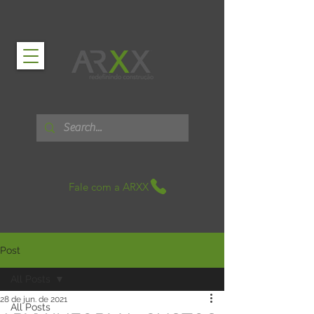
Fale com a ARXX
Post
All Posts
28 de jun. de 2021
All Posts