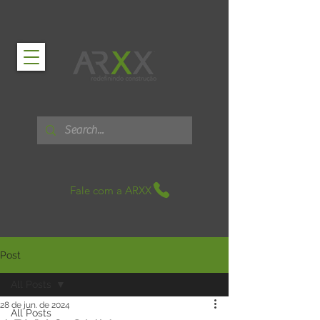
Fale com a ARXX
Post
All Posts
28 de jun. de 2024
All Posts