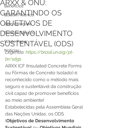
ARXX & ONU:
Benefícios
GARANTINDO OS
Boletim Técnico
OBJETIVOS DE
Sem categoria
DESENVOLVIMENTO
Boletins Ténicos
White Paper
SUSTENTÁVEL (ODS)
Notícias
Legenda: 
https://brasil.un.org/pt-
br/sdgs
ARXX ICF (Insulated Concrete Forms 
ou Fôrmas de Concreto Isolado) é 
reconhecido como o método mais 
seguro e sustentável da construção 
civil capaz de promover benefícios 
ao meio ambiente! 
Estabelecidas pela Assembleia Geral 
das Nações Unidas, os ODS 
(
Objetivos de Desenvolvimento 
Sustentável
 ou 
Objetivos Mundiais 