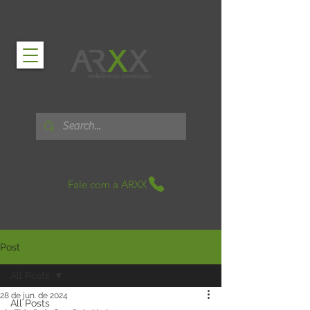
Fale com a ARXX
Post
All Posts
28 de jun. de 2024
All Posts