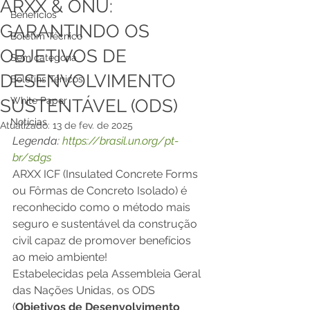
ARXX & ONU:
Benefícios
GARANTINDO OS
Boletim Técnico
OBJETIVOS DE
Sem categoria
DESENVOLVIMENTO
Boletins Ténicos
White Paper
SUSTENTÁVEL (ODS)
Notícias
Atualizado:
13 de fev. de 2025
Legenda: 
https://brasil.un.org/pt-
br/sdgs
ARXX ICF (Insulated Concrete Forms 
ou Fôrmas de Concreto Isolado) é 
reconhecido como o método mais 
seguro e sustentável da construção 
civil capaz de promover benefícios 
ao meio ambiente! 
Estabelecidas pela Assembleia Geral 
das Nações Unidas, os ODS 
(
Objetivos de Desenvolvimento 