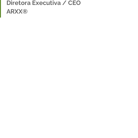
Diretora Executiva / CEO 
ARXX® 
Monique Marcelli é Bacharel em 
Tecnologia da Informação,  Pós-
graduada em Marketing, especialista 
em planejamento estratégico, 
elaboração de planos de lançamento 
e divulgações, criação de 
campanhas, preparação de peças 
publicitárias e implementação de 
ações e projetos voltados à 
expansão de vendas, aumento de 
visibilidade de marcas e 
consolidação de imagem de 
empresas no mercado. É diretora, 
procuradora geral do conselho do 