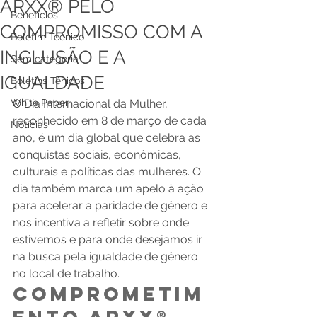
ARXX® PELO
Benefícios
COMPROMISSO COM A
Boletim Técnico
INCLUSÃO E A
Sem categoria
IGUALDADE
Boletins Ténicos
White Paper
O Dia Internacional da Mulher, 
reconhecido em 8 de março de cada 
Notícias
ano, é um dia global que celebra as 
conquistas sociais, econômicas, 
culturais e políticas das mulheres. O 
dia também marca um apelo à ação 
para acelerar a paridade de gênero e 
nos incentiva a refletir sobre onde 
estivemos e para onde desejamos ir 
na busca pela igualdade de gênero 
no local de trabalho. 
Comprometim