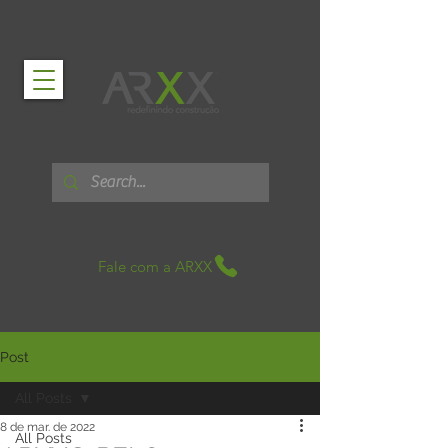
Fale com a ARXX
Post
All Posts
8 de mar. de 2022
All Posts