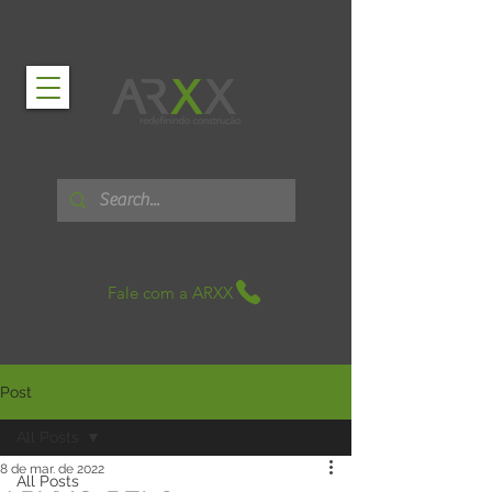
Fale com a ARXX
Post
All Posts
8 de mar. de 2022
All Posts