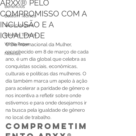
ARXX® PELO
Benefícios
COMPROMISSO COM A
Boletim Técnico
INCLUSÃO E A
Sem categoria
IGUALDADE
Boletins Ténicos
White Paper
O Dia Internacional da Mulher, 
reconhecido em 8 de março de cada 
Notícias
ano, é um dia global que celebra as 
conquistas sociais, econômicas, 
culturais e políticas das mulheres. O 
dia também marca um apelo à ação 
para acelerar a paridade de gênero e 
nos incentiva a refletir sobre onde 
estivemos e para onde desejamos ir 
na busca pela igualdade de gênero 
no local de trabalho. 
Comprometim