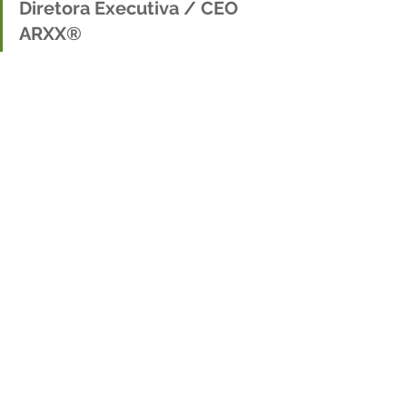
Diretora Executiva / CEO 
ARXX® 
Monique Marcelli é Bacharel em 
Tecnologia da Informação,  Pós-
graduada em Marketing, especialista 
em planejamento estratégico, 