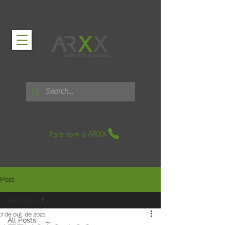
Fale com a ARXX
Post
All Posts
7 de out. de 2021
All Posts