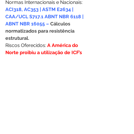
Normas Internacionais e Nacionais:
ACI318, AC353 | ASTM E2634 | 
CAA/UCL S717.1 ABNT NBR 6118 | 
ABNT NBR 16055 – 
Cálculos 
normatizados para resistência 
estrutural.
Riscos Oferecidos:
A América do 
Norte proibiu a utilização de ICF’s 
com ligação de EPS entre as faces 
dos blocos, devido ao alto risco de 
colapso de estruturas e a falta de 
resistência estrutural.
Prevenir é melhor do que 
remediar! 
Muitos dos 
acidentes, poderiam ser 
evitados se o dito popular 
fosse levado ao pé da letra. 