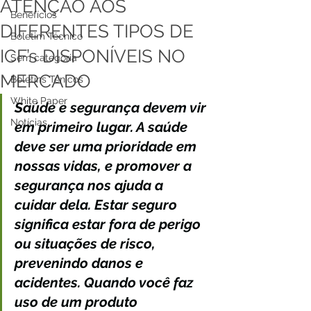
ATENÇÃO AOS
Benefícios
DIFERENTES TIPOS DE
Boletim Técnico
ICF’s DISPONÍVEIS NO
Sem categoria
MERCADO
Boletins Ténicos
White Paper
Saúde e segurança devem vir 
Notícias
em primeiro lugar. A saúde 
deve ser uma prioridade em 
nossas vidas, e promover a 
segurança nos ajuda a 
cuidar dela. Estar seguro 
significa estar fora de perigo 
ou situações de risco, 
prevenindo danos e 
acidentes. Quando você faz 
uso de um produto 