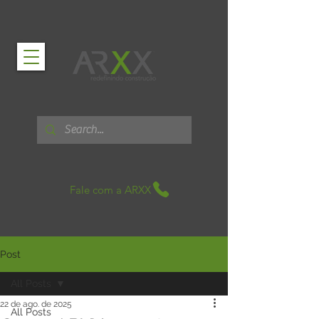
Fale com a ARXX
Post
All Posts
22 de ago. de 2025
All Posts