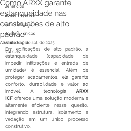
Como ARXX garante
Benefícios
estanqueidade nas
Boletim Técnico
construções de alto
Sem categoria
padrão
Boletins Ténicos
Atualizado:
White Paper
3 de set. de 2025
Em edificações de alto padrão, a 
Notícias
estanqueidade (capacidade de 
impedir infiltrações e entrada de 
umidade) é essencial. Além de 
proteger acabamentos, ela garante 
conforto, durabilidade e valor ao 
imóvel. A tecnologia 
ARXX 
ICF
 oferece uma solução moderna e 
altamente eficiente nesse quesito, 
integrando estrutura, isolamento e 
vedação em um único processo 
construtivo.