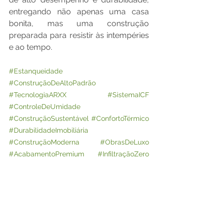
entregando não apenas uma casa 
bonita, mas uma construção 
preparada para resistir às intempéries 
e ao tempo.
#Estanqueidade
#ConstruçãoDeAltoPadrão
#TecnologiaARXX
#SistemaICF
#ControleDeUmidade
#ConstruçãoSustentável
#ConfortoTérmico
#DurabilidadeImobiliária
#ConstruçãoModerna
#ObrasDeLuxo
#AcabamentoPremium
#InfiltraçãoZero
#ArquiteturaDeLuxo
#ConstruçãoSemInfiltração
#EficiênciaConstrutiva