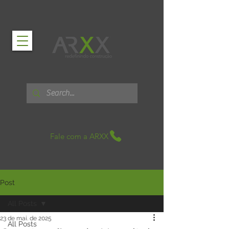
Fale com a ARXX
Post
All Posts
23 de mai. de 2025
All Posts