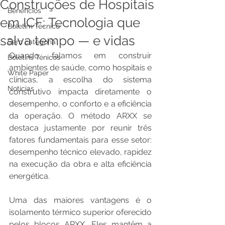
Construções de Hospitais
Benefícios
em ICF: Tecnologia que
Boletim Técnico
salva tempo — e vidas
Sem categoria
Quando falamos em construir 
Boletins Ténicos
ambientes de saúde, como hospitais e 
White Paper
clínicas, a escolha do sistema 
Notícias
construtivo impacta diretamente o 
desempenho, o conforto e a eficiência 
da operação. O método ARXX se 
destaca justamente por reunir três 
fatores fundamentais para esse setor: 
desempenho técnico elevado, rapidez 
na execução da obra e alta eficiência 
energética.
Uma das maiores vantagens é o 
isolamento térmico superior oferecido 
pelos blocos ARXX. Eles mantêm a 