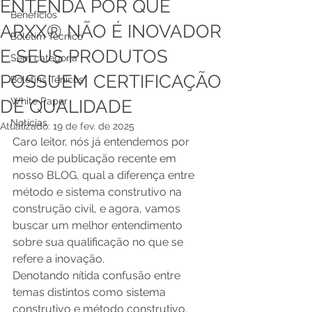
ENTENDA POR QUE
Benefícios
ARXX® NÃO É INOVADOR
Boletim Técnico
E SEUS PRODUTOS
Sem categoria
POSSUEM CERTIFICAÇÃO
Boletins Ténicos
White Paper
DE QUALIDADE
Notícias
Atualizado:
19 de fev. de 2025
Caro leitor, nós já entendemos por 
meio de publicação recente em 
nosso BLOG, qual a diferença entre 
método e sistema construtivo na 
construção civil, e agora, vamos 
buscar um melhor entendimento 
sobre sua qualificação no que se 
refere a inovação.
Denotando nítida confusão entre 
temas distintos como sistema 
construtivo e método construtivo, 