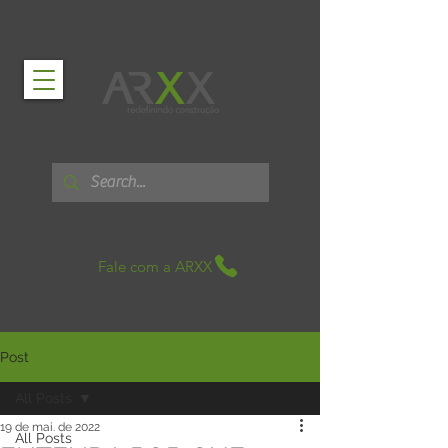
Fale com a ARXX
Post
All Posts
19 de mai. de 2022
All Posts