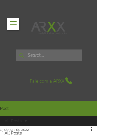
Fale com a ARXX
Post
All Posts
13 de jun. de 2022
All Posts