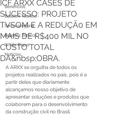
ICF ARXX CASES DE
Benefícios
SUCESSO: PROJETO
Boletim Técnico
TVSOM E A REDUÇÃ0 EM
Sem categoria
MAIS DE R$400 MIL NO
Boletins Ténicos
White Paper
CUSTO TOTAL
Notícias
DA&nbsp;OBRA.
A ARXX se orgulha de todos os 
projetos realizados no país, pois é a 
partir deles que diariamente 
alcançamos nosso objetivo de 
apresentar soluções e produtos que 
colaborem para o desenvolvimento 
da construção civil no Brasil.