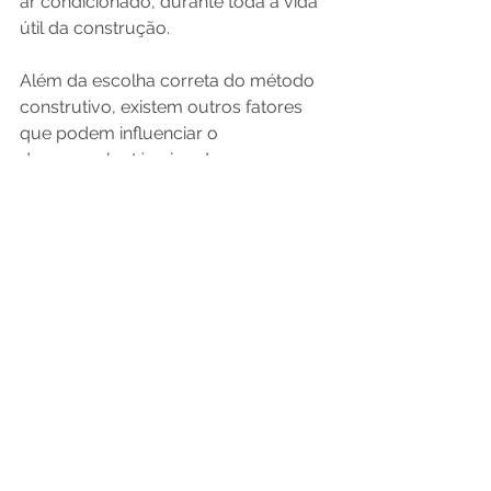
ar condicionado, durante toda a vida 
útil da construção.
Além da escolha correta do método 
construtivo, existem outros fatores 
que podem influenciar o 
desempenho térmico da sua 
residência, tais como: orientação 
solar, materiais e dimensões de 
esquadrias e sistemas de ventilação. 
Redefinindo a construção no 
país
Em meio a altas temperaturas no 
território brasileiro, é imprescindível 
pensar no futuro e construir 
edificações projetadas para manter a 
temperatura ideal na sua residência 
para você e para a sua família.