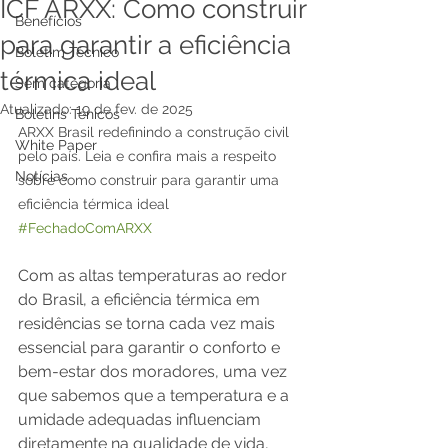
ICF ARXX: Como construir
Benefícios
para garantir a eficiência
Boletim Técnico
térmica ideal
Sem categoria
Atualizado:
19 de fev. de 2025
Boletins Ténicos
ARXX Brasil redefinindo a construção civil 
White Paper
pelo país. Leia e confira mais a respeito 
Notícias
sobre como construir para garantir uma 
eficiência térmica ideal  
#FechadoComARXX
Com as altas temperaturas ao redor 
do Brasil, a eficiência térmica em 
residências se torna cada vez mais 
essencial para garantir o conforto e 
bem-estar dos moradores, uma vez 
que sabemos que a temperatura e a 
umidade adequadas influenciam 
diretamente na qualidade de vida, 