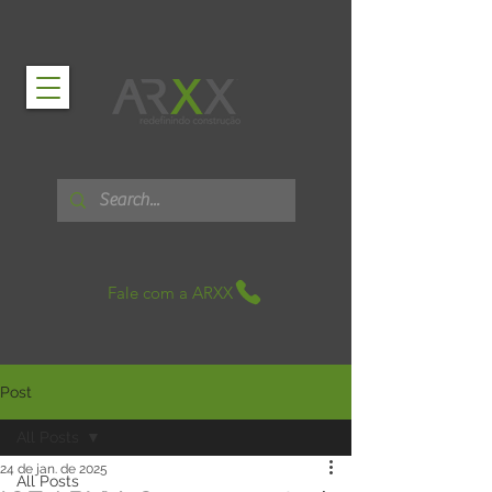
Fale com a ARXX
Post
All Posts
24 de jan. de 2025
All Posts