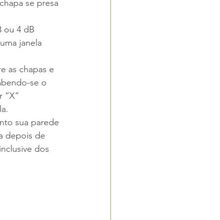
chapa se presa 
3 ou 4 dB 
uma janela 
e as chapas e 
sabendo-se o 
r “X” 
la.
nto sua parede 
a depois de 
nclusive dos 