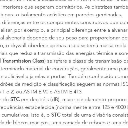
 interiores que separam dormitórios. As diretrizes tam
cia para o isolamento acústico em paredes geminadas.
 diferenças entre os componentes construtivos que c
sar, por exemplo, a principal diferença entre a alvenari
nal alvenaria depende de seu peso para proporcionar d
, o drywall obedece apenas a seu sistema massa-mola
riais que reduz a transmissão das energias térmica e son
 Transmission Class
) se refere à classe de transmissão 
terminado material de construção, geralmente uma par
ém aplicável a janelas e portas. Também conhecido como
adrões de medição e classificação seguem as normas ISO
es 1 e 2) ou ASTM E 90 e ASTM E 413.
r do 
STC
 em decibéis (dB), maior o isolamento proporc
 frequências estabelecida (normalmente entre 125 e 4000 H
umulativos, isto é, o 
STC
 total de uma divisória consis
a de blocos maciços, uma camada de reboco e uma de 