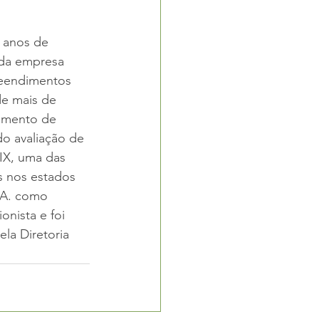
 anos de 
 da empresa 
eendimentos 
e mais de 
amento de 
do avaliação de 
IX, uma das 
s nos estados 
.A. como 
nista e foi 
a Diretoria 