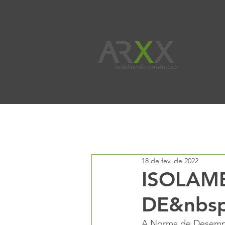
All Posts
Benefícios
Boletim Té
18 de fev. de 2022
ISOLAM
DE&nbs
A Norma de Desempe