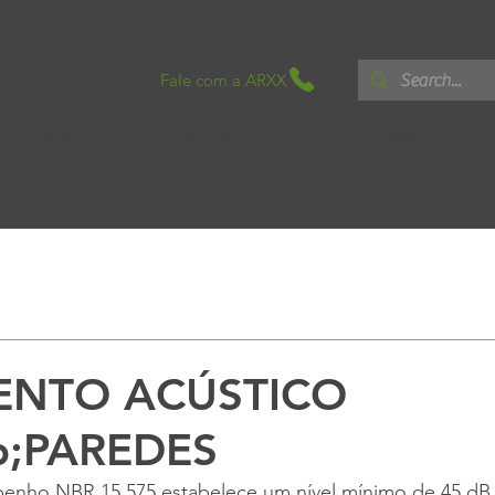
Fale com a ARXX
Home
Sobre o ICF
Soluções
cnico
Sem categoria
Boletins Ténicos
White Paper
ENTO ACÚSTICO
p;PAREDES
nho NBR 15.575 estabelece um nível mínimo de 45 dB 