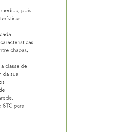
 medida, pois 
erísticas 
cada 
aracterísticas 
ntre chapas, 
a classe de 
m da sua 
os 
de 
arede. 
e 
STC 
para 