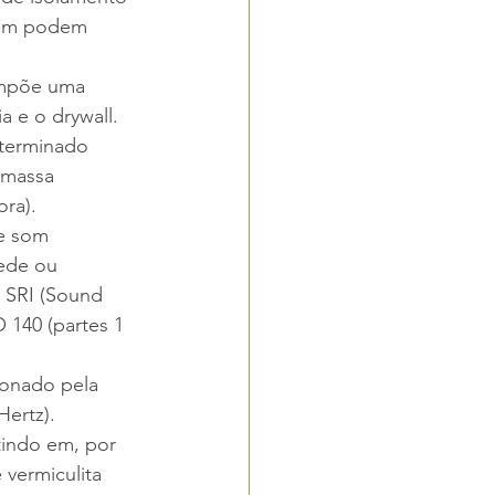
bém podem 
ompõe uma 
a e o drywall. 
eterminado 
-massa 
ora).
de som 
ede ou 
 SRI (Sound 
 140 (partes 1 
ionado pela 
ertz). 
tindo em, por 
vermiculita 