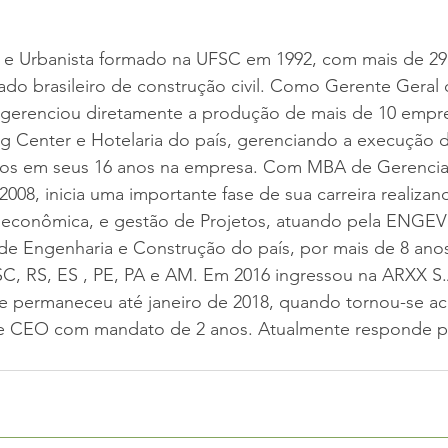
o e Urbanista formado na UFSC em 1992, com mais de 29
ado brasileiro de construção civil. Como Gerente Geral
renciou diretamente a produção de mais de 10 empr
g Center e Hotelaria do país, gerenciando a execução d
ídos em seus 16 anos na empresa. Com MBA de Gerenci
008, inicia uma importante fase de sua carreira realizan
 e econômica, e gestão de Projetos, atuando pela ENGEV
 de Engenharia e Construção do país, por mais de 8 ano
 SC, RS, ES , PE, PA e AM. Em 2016 ingressou na ARXX S
e permaneceu até janeiro de 2018, quando tornou-se acio
e CEO com mandato de 2 anos. Atualmente responde pel