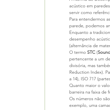
acústico em paredes
servir como referên
Para entendermos as
parede, podemos anali
Enquanto a tradicio
desempenho acústico
(alternância de mate
O termo 
STC 
(
Sound
pertencente a um de
divisória, mas tamb
Reduction Index). P
a 14), ISO 717 (part
Quanto maior o valo
barreira na faixa de
Os números não são c
exemplo, uma camad