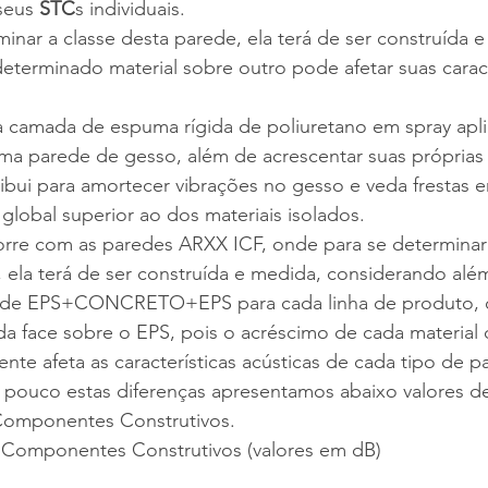
seus 
STC
s individuais.
minar a classe desta parede, ela terá de ser construída e
terminado material sobre outro pode afetar suas caract
camada de espuma rígida de poliuretano em spray apli
a parede de gesso, além de acrescentar suas próprias c
ibui para amortecer vibrações no gesso e veda frestas e
lobal superior ao dos materiais isolados.
re com as paredes ARXX ICF, onde para se determinar 
 ela terá de ser construída e medida, considerando alé
de EPS+CONCRETO+EPS para cada linha de produto, 
a face sobre o EPS, pois o acréscimo de cada material 
nte afeta as características acústicas de cada tipo de p
m pouco estas diferenças apresentamos abaixo valores d
 Componentes Construtivos.
 Componentes Construtivos (valores em dB)