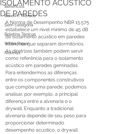
ISOLAMENTO ACÚSTICO
Benefícios
DE PAREDES
Boletim Técnico
A Norma de Desempenho NBR 15.575 
Sem categoria
estabelece um nível mínimo de 45 dB 
Boletins Ténicos
de isolamento acústico em paredes 
White Paper
interiores que separam dormitórios. 
As diretrizes também podem servir 
Notícias
como referência para o isolamento 
acústico em paredes geminadas. 
Para entendermos as diferenças 
entre os componentes construtivos 
que compõe uma parede, podemos 
analisar, por exemplo, a principal 
diferença entre a alvenaria e o 
drywall. Enquanto a tradicional 
alvenaria depende de seu peso para 
proporcionar determinado 
desempenho acústico, o drywall 