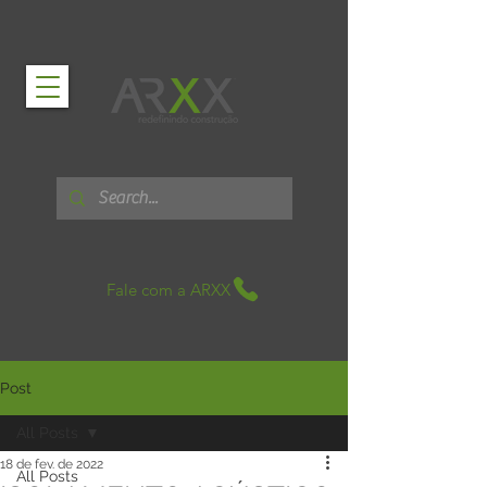
Fale com a ARXX
Post
All Posts
18 de fev. de 2022
All Posts