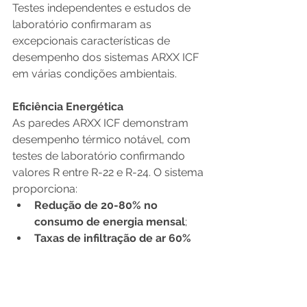
Testes independentes e estudos de 
laboratório confirmaram as 
excepcionais características de 
desempenho dos sistemas ARXX ICF 
em várias condições ambientais.
Eficiência Energética
As paredes ARXX ICF demonstram 
desempenho térmico notável, com 
testes de laboratório confirmando 
valores R entre R-22 e R-24. O sistema 
proporciona:
Redução de 20-80% no 
consumo de energia mensal
;
Taxas de infiltração de ar 60% 
menores do que a construção 
convencional
;
Controle de variação de 
temperatura de até 9 graus
;