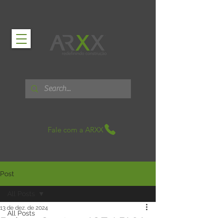
Fale com a ARXX
Post
All Posts
13 de dez. de 2024
All Posts