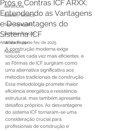
Prós e Contras ICF ARXX:
Benefícios
Entendendo as Vantagens
Boletim Técnico
e Desvantagens do
Sem categoria
Sistema ICF
Boletins Ténicos
Atualizado:
White Paper
19 de fev. de 2025
A construção moderna exige 
Notícias
soluções cada vez mais eficientes, e 
as Fôrmas de ICF surgiram como 
uma alternativa significativa aos 
métodos tradicionais de construção.  
Essa metodologia promete maior 
eficiência energética e resistência 
estrutural, mas também apresenta 
desafios próprios. As desvantagens 
do sistema ICF tornaram-se uma 
consideração crucial para 
profissionais de construção e 