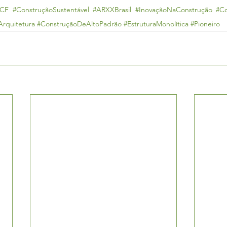
ICF
#ConstruçãoSustentável
#ARXXBrasil
#InovaçãoNaConstrução
#Co
Arquitetura
#ConstruçãoDeAltoPadrão
#EstruturaMonolítica
#Pioneiro