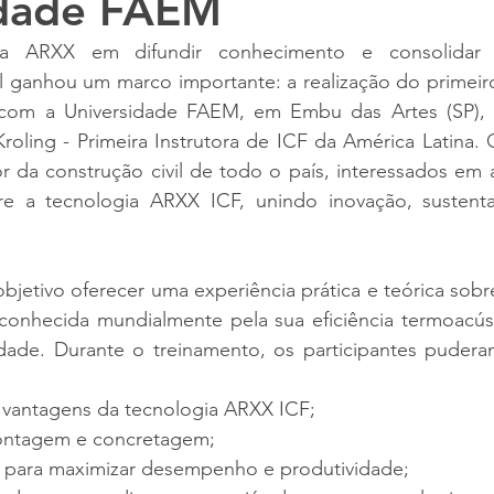
idade FAEM
 ARXX em difundir conhecimento e consolidar no
il ganhou um marco importante: a realização do primeir
com a Universidade FAEM, em Embu das Artes (SP), m
oling - Primeira Instrutora de ICF da América Latina. 
or da construção civil de todo o país, interessados em 
e a tecnologia ARXX ICF, unindo inovação, sustentab
jetivo oferecer uma experiência prática e teórica sobre
conhecida mundialmente pela sua eficiência termoacústi
dade. Durante o treinamento, os participantes puder
 vantagens da tecnologia ARXX ICF;
ontagem e concretagem;
a para maximizar desempenho e produtividade;