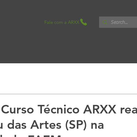
Fale com a ARXX
Home
Sobre o ICF
Soluções
cnico
Sem categoria
Boletins Ténicos
White Paper
 Curso Técnico ARXX rea
das Artes (SP) na