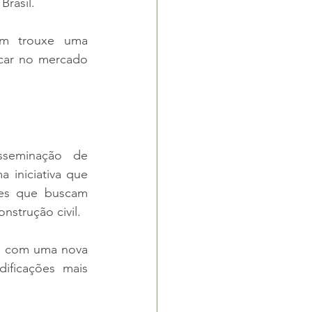
rasil.
ém trouxe uma 
car no mercado 
seminação de 
iniciativa que 
tes que buscam 
nstrução civil.
s com uma nova 
ficações mais 