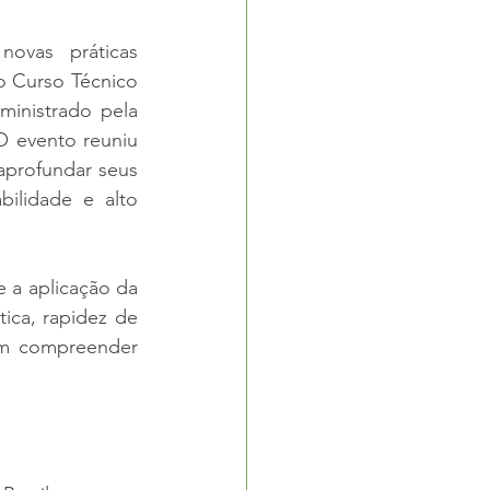
vas práticas 
o Curso Técnico 
inistrado pela 
O evento reuniu 
aprofundar seus 
ilidade e alto 
 a aplicação da 
ca, rapidez de 
am compreender 