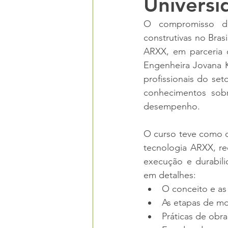
Univers
O compromisso da
construtivas no Bras
ARXX, em parceria 
Engenheira Jovana Kr
profissionais do set
conhecimentos sobr
desempenho.
O curso teve como ob
tecnologia ARXX, re
execução e durabili
em detalhes:
O conceito e as
As etapas de m
Práticas de obr