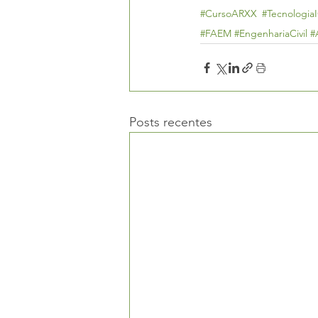
#CursoARXX
#Tecnologia
#FAEM
#EngenhariaCivil
#
Posts recentes