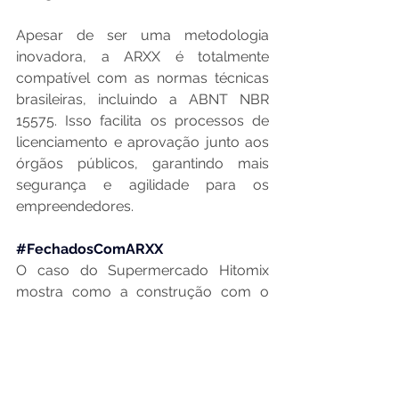
Apesar de ser uma metodologia 
inovadora, a ARXX é totalmente 
compatível com as normas técnicas 
brasileiras, incluindo a ABNT NBR 
15575. Isso facilita os processos de 
licenciamento e aprovação junto aos 
órgãos públicos, garantindo mais 
segurança e agilidade para os 
empreendedores.
#FechadosComARXX
O caso do Supermercado Hitomix 
mostra como a construção com o 
método ARXX pode aliar rapidez, 
economia, sustentabilidade e 
qualidade. Uma solução moderna 
para empreendimentos que buscam 
alto desempenho com o mínimo de 