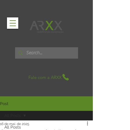
Fale com a ARXX
Post
All Posts
16 de mai. de 2025
All Posts