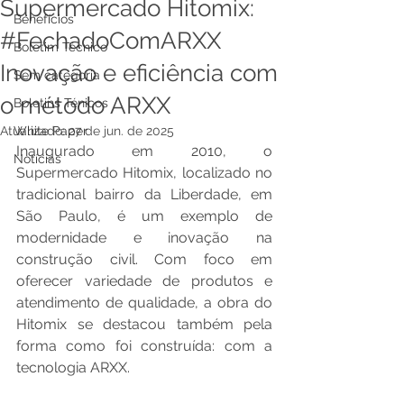
Supermercado Hitomix:
Benefícios
#FechadoComARXX
Boletim Técnico
Inovação e eficiência com
Sem categoria
o método ARXX
Boletins Ténicos
Atualizado:
White Paper
27 de jun. de 2025
Inaugurado em 2010, o 
Notícias
Supermercado Hitomix, localizado no 
tradicional bairro da Liberdade, em 
São Paulo, é um exemplo de 
modernidade e inovação na 
construção civil. Com foco em 
oferecer variedade de produtos e 
atendimento de qualidade, a obra do 
Hitomix se destacou também pela 
forma como foi construída: com a 
tecnologia ARXX.