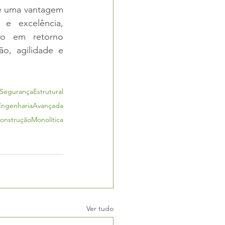
e uma vantagem 
e excelência, 
o em retorno 
, agilidade e 
SegurançaEstrutural
EngenhariaAvançada
onstruçãoMonolítica
Ver tudo