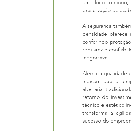
um bloco contínuo, 
preservação de acab
A segurança também 
densidade oferece 
conferindo proteção
robustez e confiabil
inegociável.
Além da qualidade e
indicam que o tem
alvenaria tradicion
retorno do invest
técnico e estético i
transforma a agilid
sucesso do empree