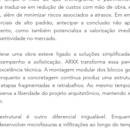
a traduz-se em redução de custos com mão de obra, 
s, além de minimizar riscos associados a atrasos. Em e
rciais de alto padrão, antecipar a conclusão não ap
mento, como também potencializa a valorização imedi
etitividade no mercado.
lerar uma obra esteve ligado a soluções simplificadas
empenho e sofisticação. ARXX transforma essa perc
 excelência técnica. A montagem modular dos blocos ga
 enquanto a concretagem contínua produz uma estrutur
 etapas fragmentadas e retrabalhos. Ao mesmo tempo, a
erva a liberdade do projeto arquitetônico, mantendo in
o.
trutural é outro diferencial inigualável. Enquant
esenvolver microfissuras e infiltrações ao longo do te