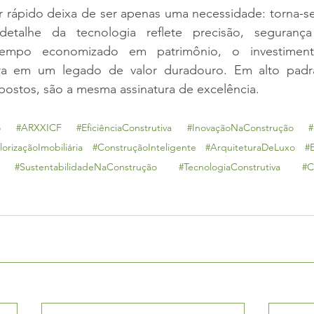
 rápido deixa de ser apenas uma necessidade: torna-s
detalhe da tecnologia reflete precisão, segurança 
tempo economizado em patrimônio, o investiment
a em um legado de valor duradouro. Em alto padrão
postos, são a mesma assinatura de excelência.
o
#ARXXICF
#EficiênciaConstrutiva
#InovaçãoNaConstrução
#
lorizaçãoImobiliária
#ConstruçãoInteligente
#ArquiteturaDeLuxo
#
#SustentabilidadeNaConstrução
#TecnologiaConstrutiva
#C