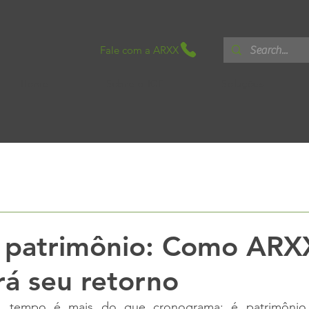
Fale com a ARXX
Home
Sobre o ICF
Soluções
cnico
Sem categoria
Boletins Ténicos
White Paper
 patrimônio: Como ARX
rá seu retorno
il, tempo é mais do que cronograma: é patrimônio