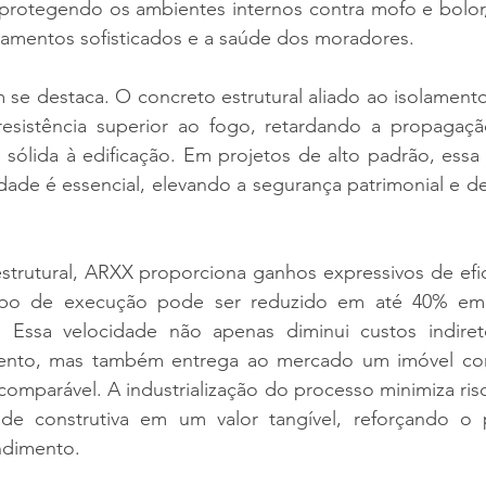
protegendo os ambientes internos contra mofo e bolor, 
amentos sofisticados e a saúde dos moradores.
se destaca. O concreto estrutural aliado ao isolamento
resistência superior ao fogo, retardando a propagaç
 sólida à edificação. Em projetos de alto padrão, essa
idade é essencial, elevando a segurança patrimonial e de 
strutural, ARXX proporciona ganhos expressivos de efic
po de execução pode ser reduzido em até 40% em
al. Essa velocidade não apenas diminui custos indiret
imento, mas também entrega ao mercado um imóvel c
ncomparável. A industrialização do processo minimiza risc
ade construtiva em um valor tangível, reforçando o 
ndimento.