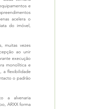
equipamentos e 
mpreendimentos 
enas acelera o 
ata do imóvel, 
, muitas vezes 
epção ao unir 
rante execução 
a monolítica e 
 flexibilidade 
tacto o padrão 
o a alvenaria 
mpo, ARXX forma 