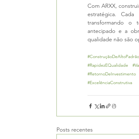
Com ARXX, construir
estratégica. Cada 
transformando o 
antecipado e a obr
qualidade não são o
#ConstruçãoDeAltoPadrã
#RapidezEQualidade
#Va
#RetornoDeInvestimento
#ExcelênciaConstrutiva
Posts recentes