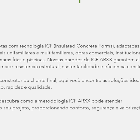
as com tecnologia ICF (Insulated Concrete Forms), adaptadas
s unifamiliares e multifamiliares, obras comerciais, instituciona
câmaras frias e piscinas. Nossas paredes de ICF ARXX garantem al
ior resistência estrutural, sustentabilidade e eficiência constr
construtor ou cliente final, aqui você encontra as soluções idea
o, rapidez e qualidade.
 descubra como a metodologia ICF ARXX pode atender
o seu projeto, proporcionando conforto, segurança e valorizaç