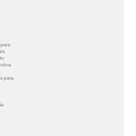
 para
is,
to
utiva.
is para
ão