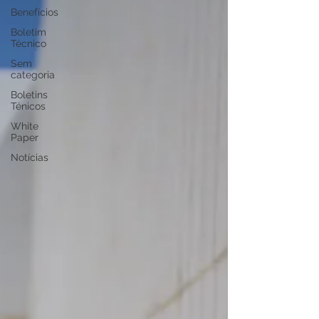
Benefícios
Boletim
Técnico
Sem
categoria
Boletins
Ténicos
White
Paper
Notícias