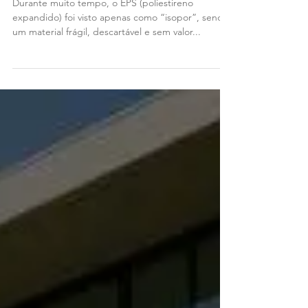
transforma o “isopor” em
estrutura de alto desempenho
Durante muito tempo, o EPS (poliestireno
expandido) foi visto apenas como “isopor”, sendo
um material frágil, descartável e sem valor...