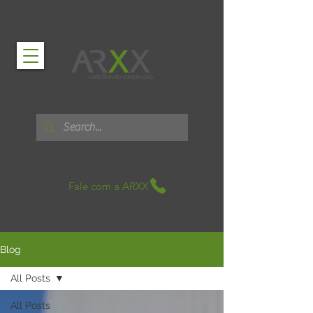
Fale com a ARXX
Blog
All Posts
All Posts