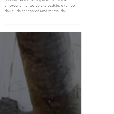
Sua obra está atrasada? ARXX
reduz drasticamente o prazo
de execução
Na construção civil, especialmente em
empreendimentos de alto padrão, o tempo
deixou de ser apenas uma variável de
planejamento, ele se...