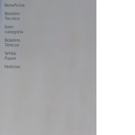
Benefícios
Boletim
Técnico
Sem
categoria
Boletins
Ténicos
White
Paper
Notícias