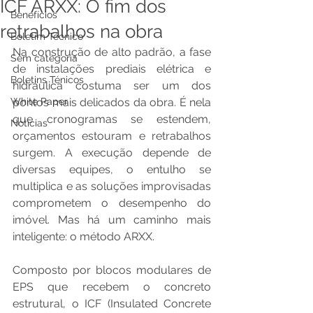
ICF ARXX: O fim dos
Benefícios
retrabalhos na obra
Boletim Técnico
Na construção de alto padrão, a fase 
Sem categoria
de instalações prediais elétrica e 
Boletins Ténicos
hidráulica costuma ser um dos 
White Paper
pontos mais delicados da obra. É nela 
que cronogramas se estendem, 
Notícias
orçamentos estouram e retrabalhos 
surgem. A execução depende de 
diversas equipes, o entulho se 
multiplica e as soluções improvisadas 
comprometem o desempenho do 
imóvel. Mas há um caminho mais 
inteligente: o método ARXX.
Composto por blocos modulares de 
EPS que recebem o concreto 
estrutural, o ICF (Insulated Concrete 