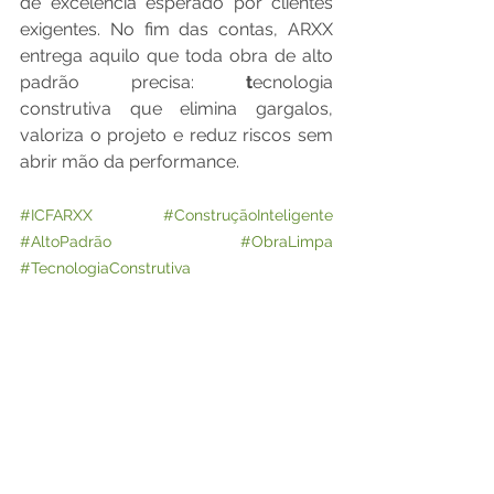
de excelência esperado por clientes 
exigentes.
No fim das contas, ARXX 
entrega aquilo que toda obra de alto 
padrão precisa: 
t
ecnologia 
construtiva que elimina gargalos, 
valoriza o projeto e reduz riscos sem 
abrir mão da performance.
#ICFARXX
#ConstruçãoInteligente
#AltoPadrão
#ObraLimpa
#TecnologiaConstrutiva
#EngenhariaEficiente
#InstalaçõesPrediais
#ObraSemRetrabalho
#ConstruçãoModerna
#ICFNaObra