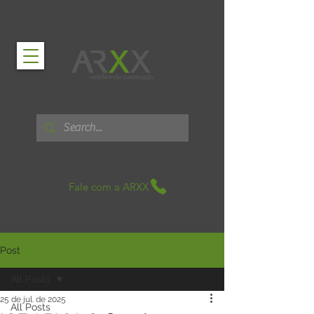
Fale com a ARXX
Post
All Posts
25 de jul. de 2025
All Posts